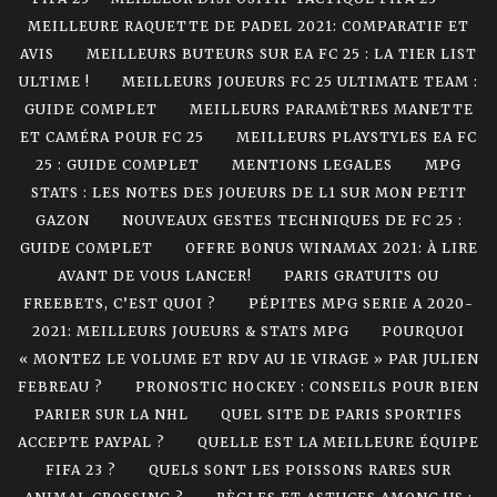
MEILLEURE RAQUETTE DE PADEL 2021: COMPARATIF ET
AVIS
MEILLEURS BUTEURS SUR EA FC 25 : LA TIER LIST
ULTIME !
MEILLEURS JOUEURS FC 25 ULTIMATE TEAM :
GUIDE COMPLET
MEILLEURS PARAMÈTRES MANETTE
ET CAMÉRA POUR FC 25
MEILLEURS PLAYSTYLES EA FC
25 : GUIDE COMPLET
MENTIONS LEGALES
MPG
STATS : LES NOTES DES JOUEURS DE L1 SUR MON PETIT
GAZON
NOUVEAUX GESTES TECHNIQUES DE FC 25 :
GUIDE COMPLET
OFFRE BONUS WINAMAX 2021: À LIRE
AVANT DE VOUS LANCER!
PARIS GRATUITS OU
FREEBETS, C’EST QUOI ?
PÉPITES MPG SERIE A 2020-
2021: MEILLEURS JOUEURS & STATS MPG
POURQUOI
« MONTEZ LE VOLUME ET RDV AU 1E VIRAGE » PAR JULIEN
FEBREAU ?
PRONOSTIC HOCKEY : CONSEILS POUR BIEN
PARIER SUR LA NHL
QUEL SITE DE PARIS SPORTIFS
ACCEPTE PAYPAL ?
QUELLE EST LA MEILLEURE ÉQUIPE
FIFA 23 ?
QUELS SONT LES POISSONS RARES SUR