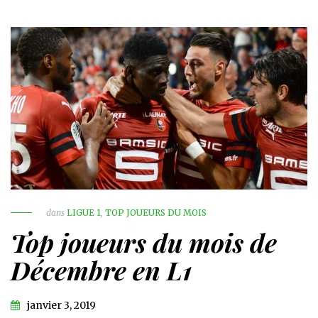
dans
LIGUE 1
,
TOP JOUEURS DU MOIS
Top joueurs du mois de
Décembre en L1
janvier 3, 2019