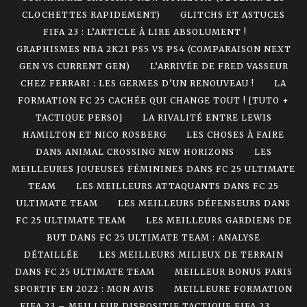
CLOCHETTES RAPIDEMENT)
GLITCHS ET ASTUCES
FIFA 23 : L’ARTICLE À LIRE ABSOLUMENT !
GRAPHISMES NBA 2K21 PS5 VS PS4 (COMPARAISON NEXT
GEN VS CURRENT GEN)
L’ARRIVÉE DE FRED VASSEUR
CHEZ FERRARI : LES GERMES D’UN RENOUVEAU !
LA
FORMATION FC 25 CACHÉE QUI CHANGE TOUT ! [TUTO +
TACTIQUE PERSO]
LA RIVALITÉ ENTRE LEWIS
HAMILTON ET NICO ROSBERG
LES CHOSES À FAIRE
DANS ANIMAL CROSSING NEW HORIZONS
LES
MEILLEURES JOUEUSES FÉMININES DANS FC 25 ULTIMATE
TEAM
LES MEILLEURS ATTAQUANTS DANS FC 25
ULTIMATE TEAM
LES MEILLEURS DÉFENSEURS DANS
FC 25 ULTIMATE TEAM
LES MEILLEURS GARDIENS DE
BUT DANS FC 25 ULTIMATE TEAM : ANALYSE
DÉTAILLÉE
LES MEILLEURS MILIEUX DE TERRAIN
DANS FC 25 ULTIMATE TEAM
MEILLEUR BONUS PARIS
SPORTIF EN 2022 : MON AVIS
MEILLEURE FORMATION
FIFA 23 – MEILLEUR DISPOSITIF TACTIQUE FIFA 23