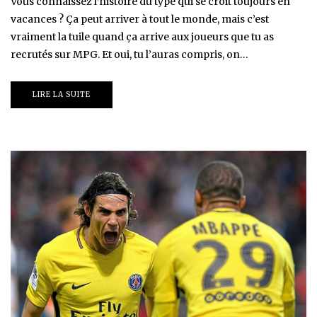
Vous connaissez l’histoire du type qui se croit toujours en
vacances ? Ça peut arriver à tout le monde, mais c’est
vraiment la tuile quand ça arrive aux joueurs que tu as
recrutés sur MPG. Et oui, tu l’auras compris, on…
LIRE LA SUITE