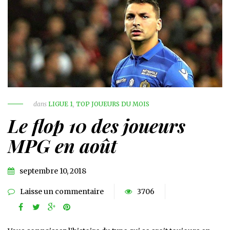
dans
LIGUE 1
,
TOP JOUEURS DU MOIS
Le flop 10 des joueurs
MPG en août
septembre 10, 2018
Laisse un commentaire
3706