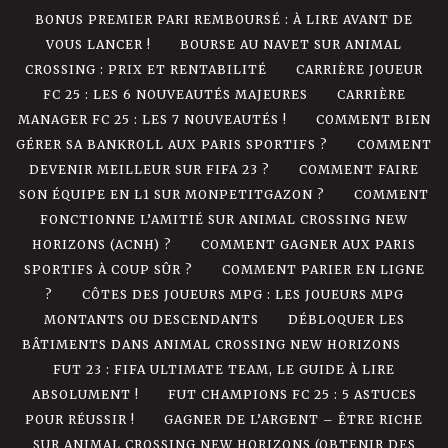
BONUS PREMIER PARI REMBOURSÉ : À LIRE AVANT DE
VOUS LANCER !
BOURSE AU NAVET SUR ANIMAL
CROSSING : PRIX ET RENTABILITÉ
CARRIÈRE JOUEUR
FC 25 : LES 6 NOUVEAUTÉS MAJEURES
CARRIÈRE
MANAGER FC 25 : LES 7 NOUVEAUTÉS !
COMMENT BIEN
GÉRER SA BANKROLL AUX PARIS SPORTIFS ?
COMMENT
DEVENIR MEILLEUR SUR FIFA 23 ?
COMMENT FAIRE
SON ÉQUIPE EN L1 SUR MONPETITGAZON ?
COMMENT
FONCTIONNE L’AMITIÉ SUR ANIMAL CROSSING NEW
HORIZONS (ACNH) ?
COMMENT GAGNER AUX PARIS
SPORTIFS À COUP SÛR ?
COMMENT PARIER EN LIGNE
?
CÔTES DES JOUEURS MPG : LES JOUEURS MPG
MONTANTS OU DESCENDANTS
DÉBLOQUER LES
BÂTIMENTS DANS ANIMAL CROSSING NEW HORIZONS
FUT 23 : FIFA ULTIMATE TEAM, LE GUIDE À LIRE
ABSOLUMENT !
FUT CHAMPIONS FC 25 : 5 ASTUCES
POUR RÉUSSIR !
GAGNER DE L’ARGENT – ÊTRE RICHE
SUR ANIMAL CROSSING NEW HORIZONS (OBTENIR DES