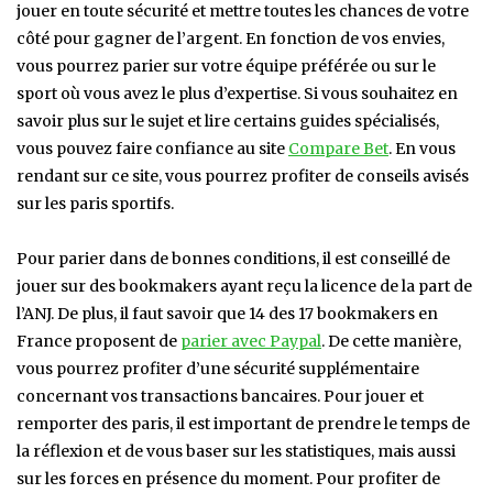
jouer en toute sécurité et mettre toutes les chances de votre
côté pour gagner de l’argent. En fonction de vos envies,
vous pourrez parier sur votre équipe préférée ou sur le
sport où vous avez le plus d’expertise. Si vous souhaitez en
savoir plus sur le sujet et lire certains guides spécialisés,
vous pouvez faire confiance au site
Compare Bet
. En vous
rendant sur ce site, vous pourrez profiter de conseils avisés
sur les paris sportifs.
Pour parier dans de bonnes conditions, il est conseillé de
jouer sur des bookmakers ayant reçu la licence de la part de
l’ANJ. De plus, il faut savoir que 14 des 17 bookmakers en
France proposent de
parier avec Paypal
. De cette manière,
vous pourrez profiter d’une sécurité supplémentaire
concernant vos transactions bancaires. Pour jouer et
remporter des paris, il est important de prendre le temps de
la réflexion et de vous baser sur les statistiques, mais aussi
sur les forces en présence du moment. Pour profiter de