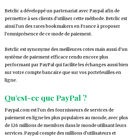
Betclic a développé un partenariat avec Paypal afin de
permettre à ses clients d’utiliser cette méthode. Betclic est
ainsi l’un des rares bookmakers en France à proposer
l’omniprésence de ce mode de paiement.
Betclic est synonyme des meilleures cotes mais aussi d’un
système de paiement efficace rendu encore plus
performant par PayPal qui facilite les échanges aussi bien
sur votre compte bancaire que sur vos portefeuilles en
ligne.
Qu’est-ce que PayPal ?
Paypal.com est l’un des fournisseurs de services de
paiement en ligne les plus populaires au monde, avec plus
de 126 millions de membres dans le monde utilisant leurs
services. Paypal compte des millions d’utilisateurs et