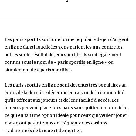
Les paris sportifs sont une forme populaire de jeu d’argent
en ligne dans laquelle les gens parient les uns contre les
autres sur le résultat de jeux sportifs. Ils sont également
connus sous le nom de « paris sportifs en ligne » ou
simplement de « paris sportifs »
Les paris sportifs en ligne sont devenus très populaires au
cours de la dernière décennie en raison de la commodité
qu’ils offrent aux joueurs et de leur facilité d’accès. Les
joueurs peuvent placer des paris sans quitter leur domicile,
ce qui en fait une option idéale pour ceux qui veulent jouer
mais n’ont pas le temps de fréquenter les casinos
traditionnels de brique et de mortier.