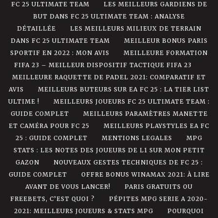
FC 25 ULTIMATE TEAM
LES MEILLEURS GARDIENS DE
BUT DANS FC 25 ULTIMATE TEAM : ANALYSE
DÉTAILLÉE
LES MEILLEURS MILIEUX DE TERRAIN
DANS FC 25 ULTIMATE TEAM
MEILLEUR BONUS PARIS
SPORTIF EN 2022 : MON AVIS
MEILLEURE FORMATION
FIFA 23 – MEILLEUR DISPOSITIF TACTIQUE FIFA 23
MEILLEURE RAQUETTE DE PADEL 2021: COMPARATIF ET
AVIS
MEILLEURS BUTEURS SUR EA FC 25 : LA TIER LIST
ULTIME !
MEILLEURS JOUEURS FC 25 ULTIMATE TEAM :
GUIDE COMPLET
MEILLEURS PARAMÈTRES MANETTE
ET CAMÉRA POUR FC 25
MEILLEURS PLAYSTYLES EA FC
25 : GUIDE COMPLET
MENTIONS LEGALES
MPG
STATS : LES NOTES DES JOUEURS DE L1 SUR MON PETIT
GAZON
NOUVEAUX GESTES TECHNIQUES DE FC 25 :
GUIDE COMPLET
OFFRE BONUS WINAMAX 2021: À LIRE
AVANT DE VOUS LANCER!
PARIS GRATUITS OU
FREEBETS, C’EST QUOI ?
PÉPITES MPG SERIE A 2020-
2021: MEILLEURS JOUEURS & STATS MPG
POURQUOI