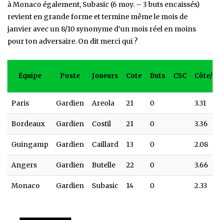
à Monaco également, Subasic (6 moy. – 3 buts encaissés)
revient en grande forme et termine même le mois de
janvier avec un 8/10 synonyme d’un mois réel en moins
pour ton adversaire. On dit merci qui ?
Équipe
Poste
Joueurs
Cote
Buts
CSC
Côte/m
Équipe
Poste
Joueurs
Cote
Buts
CSC
Côte/m
Paris
Gardien
Areola
21
0
3.31
Bordeaux
Gardien
Costil
21
0
3.36
Guingamp
Gardien
Caillard
13
0
2.08
Angers
Gardien
Butelle
22
0
3.66
Monaco
Gardien
Subasic
14
0
2.33