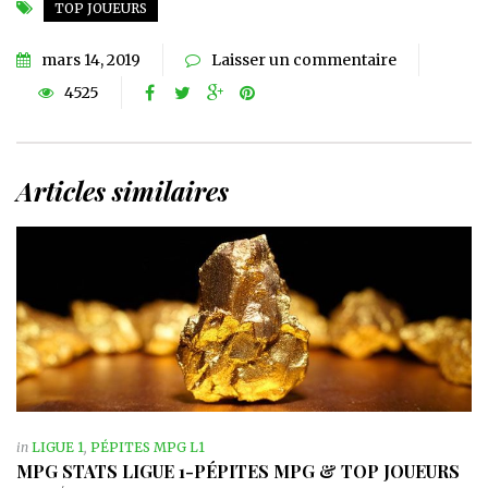
TOP JOUEURS
mars 14, 2019
Laisser un commentaire
4525
Articles similaires
in
LIGUE 1
,
PÉPITES MPG L1
MPG STATS LIGUE 1-PÉPITES MPG & TOP JOUEURS