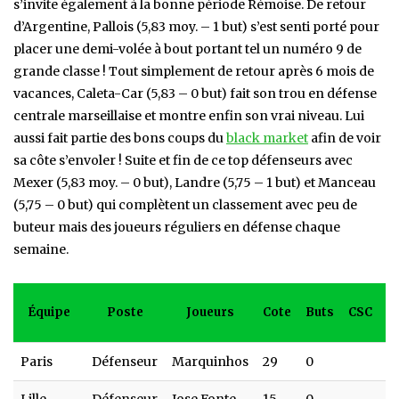
s’invite également à la bonne période Rémoise. De retour
d’Argentine, Pallois (5,83 moy. – 1 but) s’est senti porté pour
placer une demi-volée à bout portant tel un numéro 9 de
grande classe ! Tout simplement de retour après 6 mois de
vacances, Caleta-Car (5,83 – 0 but) fait son trou en défense
centrale marseillaise et montre enfin son vrai niveau. Lui
aussi fait partie des bons coups du
black market
afin de voir
sa côte s’envoler ! Suite et fin de ce top défenseurs avec
Mexer (5,83 moy. – 0 but), Landre (5,75 – 1 but) et Manceau
(5,75 – 0 but) qui complètent un classement avec peu de
buteur mais des joueurs réguliers en défense chaque
semaine.
Équipe
Poste
Joueurs
Cote
Buts
CSC
C
Équipe
Poste
Joueurs
Cote
Buts
CSC
C
Paris
Défenseur
Marquinhos
29
0
4
Lille
Défenseur
Jose Fonte
15
0
2.