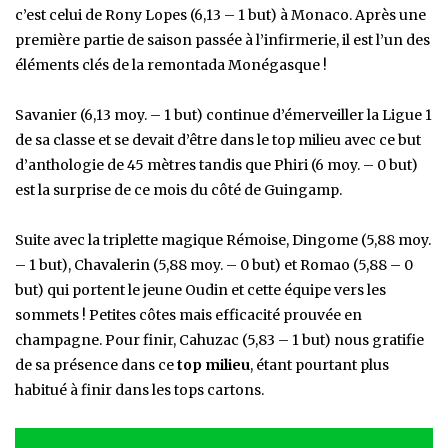
c’est celui de Rony Lopes (6,13 – 1 but) à Monaco. Après une
première partie de saison passée à l’infirmerie, il est l’un des
éléments clés de la remontada Monégasque !
Savanier (6,13 moy. – 1 but) continue d’émerveiller la Ligue 1
de sa classe et se devait d’être dans le top milieu avec ce but
d’anthologie de 45 mètres tandis que Phiri (6 moy. – 0 but)
est la surprise de ce mois du côté de Guingamp.
Suite avec la triplette magique Rémoise, Dingome (5,88 moy.
– 1 but), Chavalerin (5,88 moy. – 0 but) et Romao (5,88 – 0
but) qui portent le jeune Oudin et cette équipe vers les
sommets ! Petites côtes mais efficacité prouvée en
champagne. Pour finir, Cahuzac (5,83 – 1 but) nous gratifie
de sa présence dans ce
top milieu
, étant pourtant plus
habitué à finir dans les tops cartons.