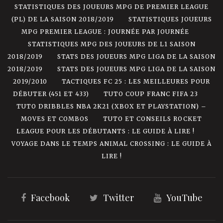
STATISTIQUES DES JOUEURS MPG DE PREMIER LEAGUE
(PL) DE LA SAISON 2018/2019
STATISTIQUES JOUEURS
MPG PREMIER LEAGUE : JOURNÉE PAR JOURNÉE
STATISTIQUES MPG DES JOUEURS DE L1 SAISON
2018/2019
STATS DES JOUEURS MPG LIGA DE LA SAISON
2018/2019
STATS DES JOUEURS MPG LIGA DE LA SAISON
2019/2010
TACTIQUES FC 25 : LES MEILLEURES POUR
DÉBUTER (451 ET 433)
TUTO COUP FRANC FIFA 23
TUTO DRIBBLES NBA 2K21 (XBOX ET PLAYSTATION) –
MOVES ET COMBOS
TUTO ET CONSEILS ROCKET
LEAGUE POUR LES DÉBUTANTS : LE GUIDE À LIRE !
VOYAGE DANS LE TEMPS ANIMAL CROSSING : LE GUIDE À
LIRE !
Facebook
Twitter
YouTube