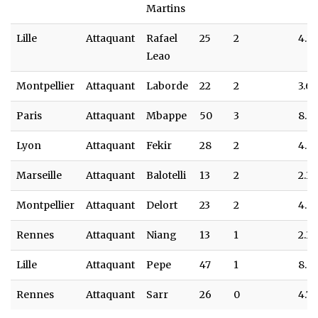
Martins
Lille
Attaquant
Rafael
25
2
4.16
Leao
Montpellier
Attaquant
Laborde
22
2
3.66
Paris
Attaquant
Mbappe
50
3
8.51
Lyon
Attaquant
Fekir
28
2
4.8
Marseille
Attaquant
Balotelli
13
2
2.36
Montpellier
Attaquant
Delort
23
2
4.18
Rennes
Attaquant
Niang
13
1
2.36
Lille
Attaquant
Pepe
47
1
8.5
Rennes
Attaquant
Sarr
26
0
4.72