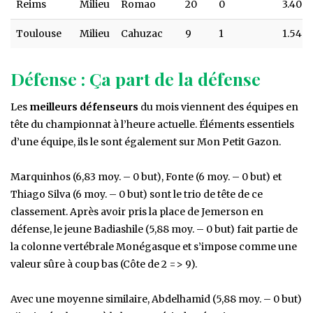
Reims
Milieu
Romao
20
0
3.40
Toulouse
Milieu
Cahuzac
9
1
1.54
Défense : Ça part de la défense
Les
meilleurs défenseurs
du mois viennent des équipes en
tête du championnat à l’heure actuelle. Éléments essentiels
d’une équipe, ils le sont également sur Mon Petit Gazon.
Marquinhos (6,83 moy. – 0 but), Fonte (6 moy. – 0 but) et
Thiago Silva (6 moy. – 0 but) sont le trio de tête de ce
classement. Après avoir pris la place de Jemerson en
défense, le jeune Badiashile (5,88 moy. – 0 but) fait partie de
la colonne vertébrale Monégasque et s’impose comme une
valeur sûre à coup bas (Côte de 2 => 9).
Avec une moyenne similaire, Abdelhamid (5,88 moy. – 0 but)