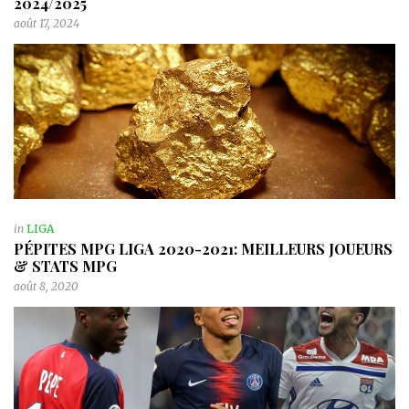
2024/2025
août 17, 2024
in
LIGA
PÉPITES MPG LIGA 2020-2021: MEILLEURS JOUEURS
& STATS MPG
août 8, 2020