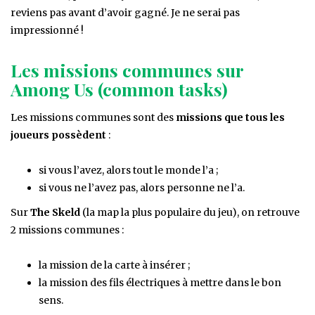
reviens pas avant d’avoir gagné. Je ne serai pas
impressionné !
Les missions communes sur
Among Us (common tasks)
Les missions communes sont des
missions que tous les
joueurs possèdent
:
si vous l’avez, alors tout le monde l’a ;
si vous ne l’avez pas, alors personne ne l’a.
Sur
The Skeld
(la map la plus populaire du jeu), on retrouve
2 missions communes :
la mission de la carte à insérer ;
la mission des fils électriques à mettre dans le bon
sens.