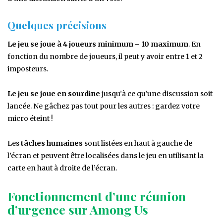
Quelques précisions
Le jeu se joue à 4 joueurs minimum – 10 maximum
. En
fonction du nombre de joueurs, il peut y avoir entre 1 et 2
imposteurs.
Le jeu se joue en sourdine
jusqu’à ce qu’une discussion soit
lancée. Ne gâchez pas tout pour les autres : gardez votre
micro éteint !
Les
tâches humaines
sont listées en haut à gauche de
l’écran et peuvent être localisées dans le jeu en utilisant la
carte en haut à droite de l’écran.
Fonctionnement d’une réunion
d’urgence sur Among Us