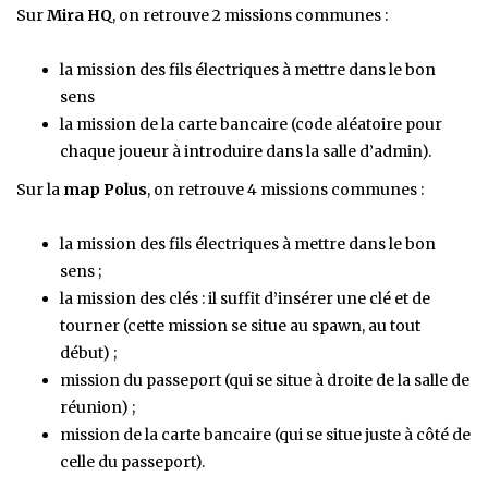
Sur
Mira HQ
, on retrouve 2 missions communes :
la mission des fils électriques à mettre dans le bon
sens
la mission de la carte bancaire (code aléatoire pour
chaque joueur à introduire dans la salle d’admin).
Sur la
map Polus
, on retrouve 4 missions communes :
la mission des fils électriques à mettre dans le bon
sens ;
la mission des clés : il suffit d’insérer une clé et de
tourner (cette mission se situe au spawn, au tout
début) ;
mission du passeport (qui se situe à droite de la salle de
réunion) ;
mission de la carte bancaire (qui se situe juste à côté de
celle du passeport).