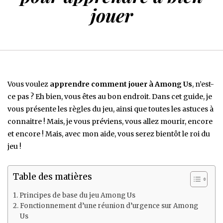
jouer
Vous voulez
apprendre comment jouer à Among Us
, n’est-
ce pas ? Eh bien, vous êtes au bon endroit. Dans cet guide, je
vous présente les règles du jeu, ainsi que toutes les astuces à
connaitre ! Mais, je vous préviens, vous allez mourir, encore
et encore ! Mais, avec mon aide, vous serez bientôt le roi du
jeu !
Table des matières
Principes de base du jeu Among Us
Fonctionnement d’une réunion d’urgence sur Among
Us