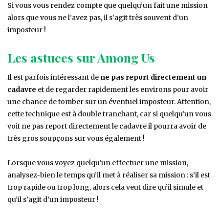
Si vous vous rendez compte que quelqu’un fait une mission
alors que vous ne l’avez pas, il s’agit très souvent d’un
imposteur !
Les astuces sur Among Us
Il est parfois intéressant de
ne pas report directement un
cadavre
et de regarder rapidement les environs pour avoir
une chance de tomber sur un éventuel imposteur. Attention,
cette technique est à double tranchant, car si quelqu’un vous
voit ne pas report directement le cadavre il pourra avoir de
très gros soupçons sur vous également !
Lorsque vous voyez quelqu’un effectuer une mission,
analysez-bien le temps qu’il met à réaliser sa mission : s’il est
trop rapide ou trop long, alors cela veut dire qu’il simule et
qu’il s’agit d’un imposteur !