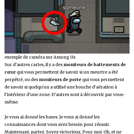
exemple de caméra sur Among Us
Sur d’autres cartes, il y a des
moniteurs de battements de
cœur
qui vous permettent de savoir si un meurtre a été
perpétré, ou des
moniteurs de porte
qui vous permettent
de savoir si quelqu’un a utilisé une bouche d’aération à
l’intérieur d’une zone. D’autres sont à découvrir par vous-
même.
Je vous ai donné les bases. Je vous ai donné les
connaissances dont vous avez besoin pour réussir.
Maintenant, partez. Soyez victorieux. Pour moi. Oh, et ne