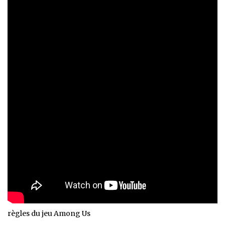
règles du jeu Among Us