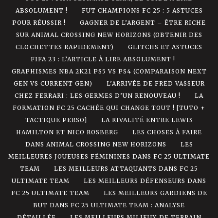
ABSOLUMENT !
FUT CHAMPIONS FC 25 : 5 ASTUCES
POUR RÉUSSIR !
GAGNER DE L’ARGENT – ÊTRE RICHE
SUR ANIMAL CROSSING NEW HORIZONS (OBTENIR DES
CLOCHETTES RAPIDEMENT)
GLITCHS ET ASTUCES
FIFA 23 : L’ARTICLE À LIRE ABSOLUMENT !
GRAPHISMES NBA 2K21 PS5 VS PS4 (COMPARAISON NEXT
GEN VS CURRENT GEN)
L’ARRIVÉE DE FRED VASSEUR
CHEZ FERRARI : LES GERMES D’UN RENOUVEAU !
LA
FORMATION FC 25 CACHÉE QUI CHANGE TOUT ! [TUTO +
TACTIQUE PERSO]
LA RIVALITÉ ENTRE LEWIS
HAMILTON ET NICO ROSBERG
LES CHOSES À FAIRE
DANS ANIMAL CROSSING NEW HORIZONS
LES
MEILLEURES JOUEUSES FÉMININES DANS FC 25 ULTIMATE
TEAM
LES MEILLEURS ATTAQUANTS DANS FC 25
ULTIMATE TEAM
LES MEILLEURS DÉFENSEURS DANS
FC 25 ULTIMATE TEAM
LES MEILLEURS GARDIENS DE
BUT DANS FC 25 ULTIMATE TEAM : ANALYSE
DÉTAILLÉE
LES MEILLEURS MILIEUX DE TERRAIN