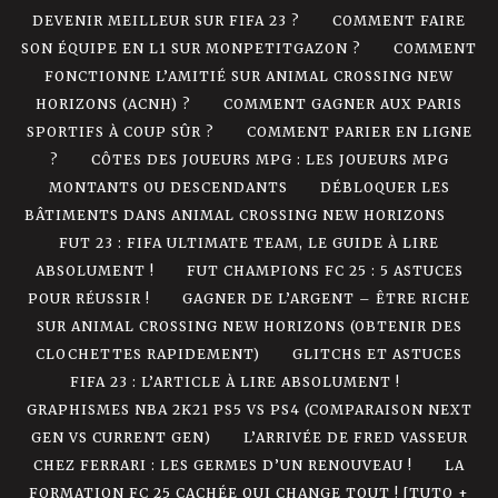
DEVENIR MEILLEUR SUR FIFA 23 ?
COMMENT FAIRE
SON ÉQUIPE EN L1 SUR MONPETITGAZON ?
COMMENT
FONCTIONNE L’AMITIÉ SUR ANIMAL CROSSING NEW
HORIZONS (ACNH) ?
COMMENT GAGNER AUX PARIS
SPORTIFS À COUP SÛR ?
COMMENT PARIER EN LIGNE
?
CÔTES DES JOUEURS MPG : LES JOUEURS MPG
MONTANTS OU DESCENDANTS
DÉBLOQUER LES
BÂTIMENTS DANS ANIMAL CROSSING NEW HORIZONS
FUT 23 : FIFA ULTIMATE TEAM, LE GUIDE À LIRE
ABSOLUMENT !
FUT CHAMPIONS FC 25 : 5 ASTUCES
POUR RÉUSSIR !
GAGNER DE L’ARGENT – ÊTRE RICHE
SUR ANIMAL CROSSING NEW HORIZONS (OBTENIR DES
CLOCHETTES RAPIDEMENT)
GLITCHS ET ASTUCES
FIFA 23 : L’ARTICLE À LIRE ABSOLUMENT !
GRAPHISMES NBA 2K21 PS5 VS PS4 (COMPARAISON NEXT
GEN VS CURRENT GEN)
L’ARRIVÉE DE FRED VASSEUR
CHEZ FERRARI : LES GERMES D’UN RENOUVEAU !
LA
FORMATION FC 25 CACHÉE QUI CHANGE TOUT ! [TUTO +