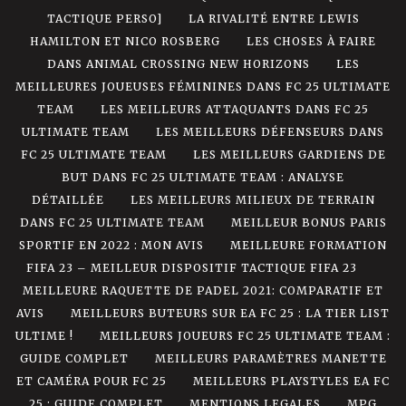
TACTIQUE PERSO]
LA RIVALITÉ ENTRE LEWIS
HAMILTON ET NICO ROSBERG
LES CHOSES À FAIRE
DANS ANIMAL CROSSING NEW HORIZONS
LES
MEILLEURES JOUEUSES FÉMININES DANS FC 25 ULTIMATE
TEAM
LES MEILLEURS ATTAQUANTS DANS FC 25
ULTIMATE TEAM
LES MEILLEURS DÉFENSEURS DANS
FC 25 ULTIMATE TEAM
LES MEILLEURS GARDIENS DE
BUT DANS FC 25 ULTIMATE TEAM : ANALYSE
DÉTAILLÉE
LES MEILLEURS MILIEUX DE TERRAIN
DANS FC 25 ULTIMATE TEAM
MEILLEUR BONUS PARIS
SPORTIF EN 2022 : MON AVIS
MEILLEURE FORMATION
FIFA 23 – MEILLEUR DISPOSITIF TACTIQUE FIFA 23
MEILLEURE RAQUETTE DE PADEL 2021: COMPARATIF ET
AVIS
MEILLEURS BUTEURS SUR EA FC 25 : LA TIER LIST
ULTIME !
MEILLEURS JOUEURS FC 25 ULTIMATE TEAM :
GUIDE COMPLET
MEILLEURS PARAMÈTRES MANETTE
ET CAMÉRA POUR FC 25
MEILLEURS PLAYSTYLES EA FC
25 : GUIDE COMPLET
MENTIONS LEGALES
MPG