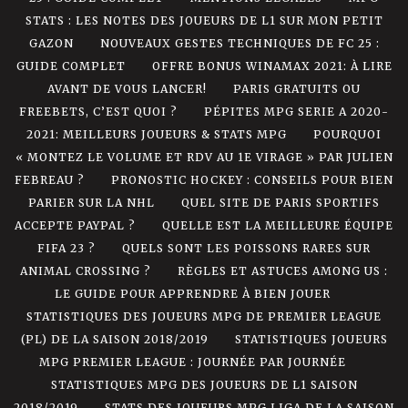
STATS : LES NOTES DES JOUEURS DE L1 SUR MON PETIT
GAZON
NOUVEAUX GESTES TECHNIQUES DE FC 25 :
GUIDE COMPLET
OFFRE BONUS WINAMAX 2021: À LIRE
AVANT DE VOUS LANCER!
PARIS GRATUITS OU
FREEBETS, C’EST QUOI ?
PÉPITES MPG SERIE A 2020-
2021: MEILLEURS JOUEURS & STATS MPG
POURQUOI
« MONTEZ LE VOLUME ET RDV AU 1E VIRAGE » PAR JULIEN
FEBREAU ?
PRONOSTIC HOCKEY : CONSEILS POUR BIEN
PARIER SUR LA NHL
QUEL SITE DE PARIS SPORTIFS
ACCEPTE PAYPAL ?
QUELLE EST LA MEILLEURE ÉQUIPE
FIFA 23 ?
QUELS SONT LES POISSONS RARES SUR
ANIMAL CROSSING ?
RÈGLES ET ASTUCES AMONG US :
LE GUIDE POUR APPRENDRE À BIEN JOUER
STATISTIQUES DES JOUEURS MPG DE PREMIER LEAGUE
(PL) DE LA SAISON 2018/2019
STATISTIQUES JOUEURS
MPG PREMIER LEAGUE : JOURNÉE PAR JOURNÉE
STATISTIQUES MPG DES JOUEURS DE L1 SAISON
2018/2019
STATS DES JOUEURS MPG LIGA DE LA SAISON