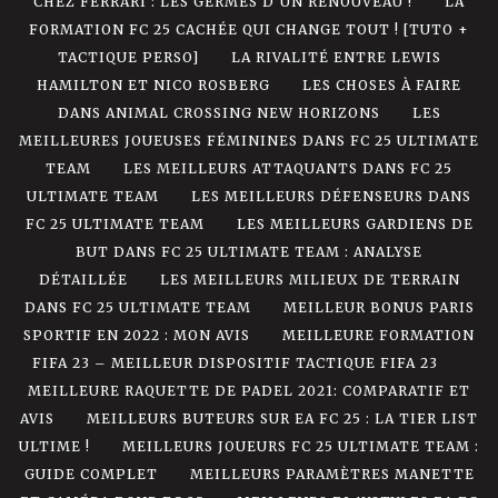
CHEZ FERRARI : LES GERMES D’UN RENOUVEAU !
LA
FORMATION FC 25 CACHÉE QUI CHANGE TOUT ! [TUTO +
TACTIQUE PERSO]
LA RIVALITÉ ENTRE LEWIS
HAMILTON ET NICO ROSBERG
LES CHOSES À FAIRE
DANS ANIMAL CROSSING NEW HORIZONS
LES
MEILLEURES JOUEUSES FÉMININES DANS FC 25 ULTIMATE
TEAM
LES MEILLEURS ATTAQUANTS DANS FC 25
ULTIMATE TEAM
LES MEILLEURS DÉFENSEURS DANS
FC 25 ULTIMATE TEAM
LES MEILLEURS GARDIENS DE
BUT DANS FC 25 ULTIMATE TEAM : ANALYSE
DÉTAILLÉE
LES MEILLEURS MILIEUX DE TERRAIN
DANS FC 25 ULTIMATE TEAM
MEILLEUR BONUS PARIS
SPORTIF EN 2022 : MON AVIS
MEILLEURE FORMATION
FIFA 23 – MEILLEUR DISPOSITIF TACTIQUE FIFA 23
MEILLEURE RAQUETTE DE PADEL 2021: COMPARATIF ET
AVIS
MEILLEURS BUTEURS SUR EA FC 25 : LA TIER LIST
ULTIME !
MEILLEURS JOUEURS FC 25 ULTIMATE TEAM :
GUIDE COMPLET
MEILLEURS PARAMÈTRES MANETTE