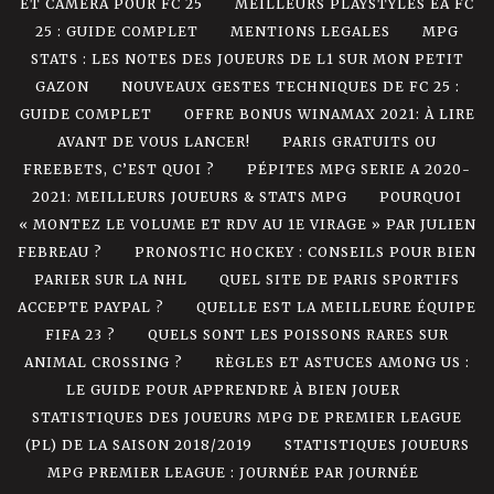
ET CAMÉRA POUR FC 25
MEILLEURS PLAYSTYLES EA FC
25 : GUIDE COMPLET
MENTIONS LEGALES
MPG
STATS : LES NOTES DES JOUEURS DE L1 SUR MON PETIT
GAZON
NOUVEAUX GESTES TECHNIQUES DE FC 25 :
GUIDE COMPLET
OFFRE BONUS WINAMAX 2021: À LIRE
AVANT DE VOUS LANCER!
PARIS GRATUITS OU
FREEBETS, C’EST QUOI ?
PÉPITES MPG SERIE A 2020-
2021: MEILLEURS JOUEURS & STATS MPG
POURQUOI
« MONTEZ LE VOLUME ET RDV AU 1E VIRAGE » PAR JULIEN
FEBREAU ?
PRONOSTIC HOCKEY : CONSEILS POUR BIEN
PARIER SUR LA NHL
QUEL SITE DE PARIS SPORTIFS
ACCEPTE PAYPAL ?
QUELLE EST LA MEILLEURE ÉQUIPE
FIFA 23 ?
QUELS SONT LES POISSONS RARES SUR
ANIMAL CROSSING ?
RÈGLES ET ASTUCES AMONG US :
LE GUIDE POUR APPRENDRE À BIEN JOUER
STATISTIQUES DES JOUEURS MPG DE PREMIER LEAGUE
(PL) DE LA SAISON 2018/2019
STATISTIQUES JOUEURS
MPG PREMIER LEAGUE : JOURNÉE PAR JOURNÉE