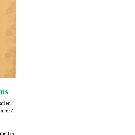
ons
arler,
encer à
rmettra