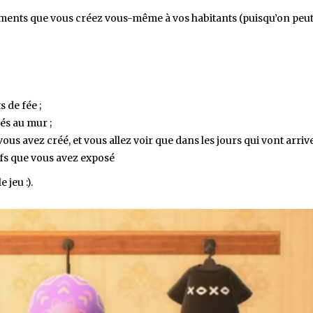
tements que vous créez vous-même à vos habitants (puisqu’on peut
s de fée ;
és au mur ;
août 11, 2023
ous avez créé, et vous allez voir que dans les jours qui vont arriv
Pépites MPG Premier
2023/2024-Meilleurs j
fs que vous avez exposé
août 11, 2023
Stats MPG
Les règles MPG : comment ça
jeu :).
PREMIER LEAGUE
,
TOPS & FLO
marche ?
FONCTIONNEMENT MPG
,
RÈGLES MPG
PL