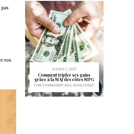
 pas
er vos
 League
oueurs &
octobre 1, 2017
a
Comment tripler ses gains
MPG Stat
PS JOUEURS
grâce à la MAJ des côtes MPG
MPG & TOP
FONCTIONNEMENT MPG
,
MODE EXPERT
LIGUE