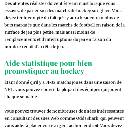
Des attentes réalistes doivent être un must lorsque vous
essayez de parier sur des matchs de hockey sur glace. Vous
devez tenir compte du fait qu’il y aura beaucoup moins de
buts marqués que dans les matchs de football en raison de la
surface de jeu plus petite, mais aussi moins de
remplacements et d’interruptions du jeu en raison du
nombre réduit d’arrêts de jeu.
Aide statistique pour bien
pronostiquer au hockey
Étant donné qu’il y a 31-32 matchs joués dans une saison de
NHL, vous pouvez couvrir la plupart des équipes qui jouent
chaque semaine.
Vous pouvez trouver de nombreuses données intéressantes
en consultant des sites Web comme OddsShark, qui peuvent
vous aider à placer votre argent au bon endroit. Vous devez