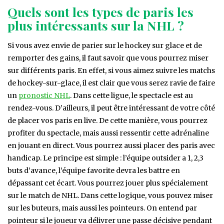
Quels sont les types de paris les
plus intéressants sur la NHL ?
Si vous avez envie de parier sur le hockey sur glace et de
remporter des gains, il faut savoir que vous pourrez miser
sur différents paris. En effet, si vous aimez suivre les matchs
de hockey-sur-glace, il est clair que vous serez ravie de faire
un
pronostic NHL
. Dans cette ligue, le spectacle est au
rendez-vous. D’ailleurs, il peut être intéressant de votre côté
de placer vos paris en live. De cette manière, vous pourrez
profiter du spectacle, mais aussi ressentir cette adrénaline
en jouant en direct. Vous pourrez aussi placer des paris avec
handicap. Le principe est simple : l’équipe outsider a 1, 2,3
buts d’avance, l’équipe favorite devra les battre en
dépassant cet écart. Vous pourrez jouer plus spécialement
sur le match de NHL. Dans cette logique, vous pouvez miser
sur les buteurs, mais aussi les pointeurs. On entend par
pointeur si le joueur va délivrer une passe décisive pendant