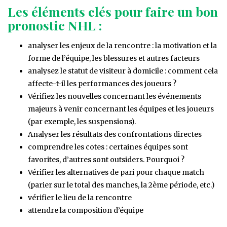
Les éléments clés pour faire un bon
pronostic NHL :
analyser les enjeux de la rencontre : la motivation et la
forme de l’équipe, les blessures et autres facteurs
analysez le statut de visiteur à domicile : comment cela
affecte-t-il les performances des joueurs ?
Vérifiez les nouvelles concernant les événements
majeurs à venir concernant les équipes et les joueurs
(par exemple, les suspensions).
Analyser les résultats des confrontations directes
comprendre les cotes : certaines équipes sont
favorites, d’autres sont outsiders. Pourquoi ?
Vérifier les alternatives de pari pour chaque match
(parier sur le total des manches, la 2ème période, etc.)
vérifier le lieu de la rencontre
attendre la composition d’équipe