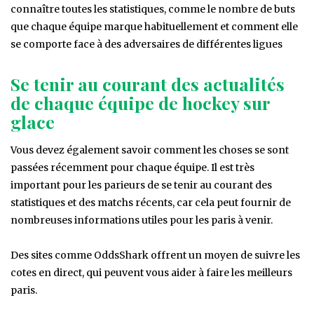
connaître toutes les statistiques, comme le nombre de buts
que chaque équipe marque habituellement et comment elle
se comporte face à des adversaires de différentes ligues
Se tenir au courant des actualités
de chaque équipe de hockey sur
glace
Vous devez également savoir comment les choses se sont
passées récemment pour chaque équipe. Il est très
important pour les parieurs de se tenir au courant des
statistiques et des matchs récents, car cela peut fournir de
nombreuses informations utiles pour les paris à venir.
Des sites comme OddsShark offrent un moyen de suivre les
cotes en direct, qui peuvent vous aider à faire les meilleurs
paris.