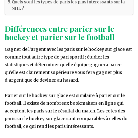
Quels sont les types de paris les plus intéressants sur la
NHL ?
Différences entre parier sur le
hockey et parier sur le football
Gagner de l’argent avec les paris sur le hockey sur glace est
comme tout autre type de pari sportif ; étudier les
statistiques et déterminer quelle équipe gagnera parce
qu’elle est clairement supérieure vous fera gagner plus
d’argent que de deviner au hasard.
Parier sur le hockey sur glace est similaire à parier sur le
football. Il existe de nombreux bookmakers en ligne qui
acceptent les paris sur le résultat du match. Les cotes des
paris sur le hockey sur glace sont comparables à celles du
football, ce qui rend les paris intéressants.