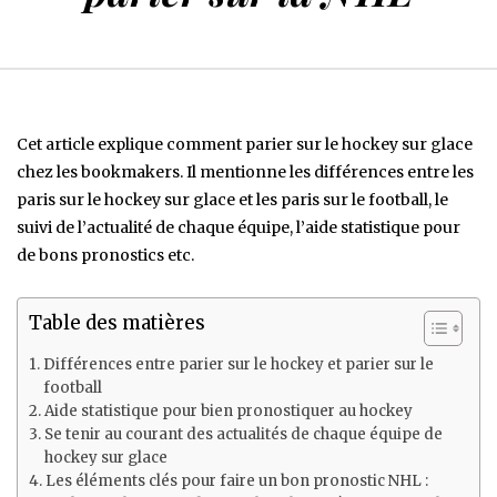
Cet article explique comment parier sur le hockey sur glace
chez les bookmakers. Il mentionne les différences entre les
paris sur le hockey sur glace et les paris sur le football, le
suivi de l’actualité de chaque équipe, l’aide statistique pour
de bons pronostics etc.
Table des matières
Différences entre parier sur le hockey et parier sur le
football
Aide statistique pour bien pronostiquer au hockey
Se tenir au courant des actualités de chaque équipe de
hockey sur glace
Les éléments clés pour faire un bon pronostic NHL :