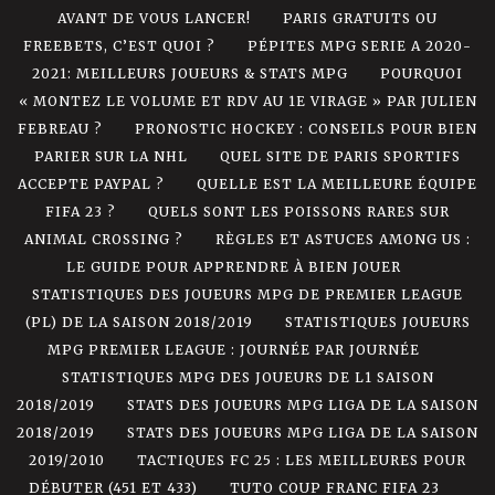
AVANT DE VOUS LANCER!
PARIS GRATUITS OU
FREEBETS, C’EST QUOI ?
PÉPITES MPG SERIE A 2020-
2021: MEILLEURS JOUEURS & STATS MPG
POURQUOI
« MONTEZ LE VOLUME ET RDV AU 1E VIRAGE » PAR JULIEN
FEBREAU ?
PRONOSTIC HOCKEY : CONSEILS POUR BIEN
PARIER SUR LA NHL
QUEL SITE DE PARIS SPORTIFS
ACCEPTE PAYPAL ?
QUELLE EST LA MEILLEURE ÉQUIPE
FIFA 23 ?
QUELS SONT LES POISSONS RARES SUR
ANIMAL CROSSING ?
RÈGLES ET ASTUCES AMONG US :
LE GUIDE POUR APPRENDRE À BIEN JOUER
STATISTIQUES DES JOUEURS MPG DE PREMIER LEAGUE
(PL) DE LA SAISON 2018/2019
STATISTIQUES JOUEURS
MPG PREMIER LEAGUE : JOURNÉE PAR JOURNÉE
STATISTIQUES MPG DES JOUEURS DE L1 SAISON
2018/2019
STATS DES JOUEURS MPG LIGA DE LA SAISON
2018/2019
STATS DES JOUEURS MPG LIGA DE LA SAISON
2019/2010
TACTIQUES FC 25 : LES MEILLEURES POUR
DÉBUTER (451 ET 433)
TUTO COUP FRANC FIFA 23