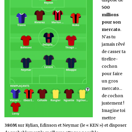
dispose de
500
millions
pour son
mercato
.
N’as tu
jamais rêvé
de casser ta
tirelire-
cochon
pour faire
un gros
mercato…
de cochon
justement !
Imagine toi
mettre
380M
sur Kylian, Edinson et Neymar (le « KEN ») et disposer