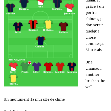
qualifier
grâce à un
portrait
chinois, ça
donnerait
quelque
chose
comme ça.
Si tu étais…
Une
chanson :
another
brick in the
wall
Un monument : la muraille de chine