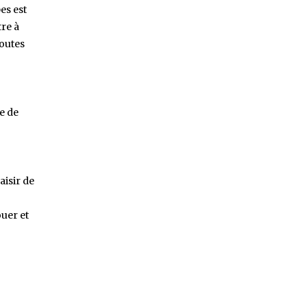
es est
tre à
toutes
e de
aisir de
ouer et