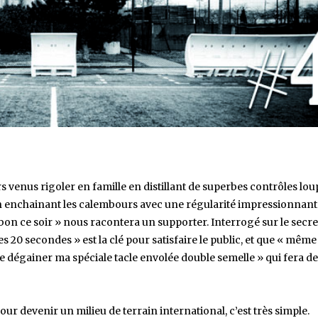
eurs venus rigoler en famille en distillant de superbes contrôles lo
ce en enchainant les calembours avec une régularité impressionnan
t bon ce soir » nous racontera un supporter. Interrogé sur le secre
es 20 secondes » est la clé pour satisfaire le public, et que « même
 de dégainer ma spéciale tacle envolée double semelle » qui fera de 
pour devenir un milieu de terrain international, c’est très simple.