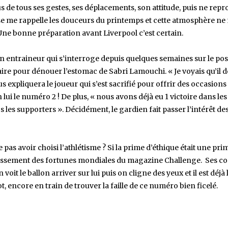
de tous ses gestes, ses déplacements, son attitude, puis ne repr
e me rappelle les douceurs du printemps et cette atmosphère ne
Une bonne préparation avant Liverpool c’est certain.
n entraineur qui s’interroge depuis quelques semaines sur le pos
aire pour dénouer l’estomac de Sabri Lamouchi. « Je voyais qu’il 
s expliquera le joueur qui s’est sacrifié pour offrir des occasions
n lui le numéro 2 ! De plus, « nous avons déjà eu 1 victoire dans les
les supporters ». Décidément, le gardien fait passer l’intérêt de
 pas avoir choisi l’athlétisme ? Si la prime d’éthique était une prim
 classement des fortunes mondiales du magazine Challenge. Ses co
oit le ballon arriver sur lui puis on cligne des yeux et il est déjà 
t, encore en train de trouver la faille de ce numéro bien ficelé.