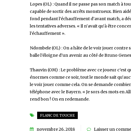
Lopes (OL) : Quand il ne passe pas son match à tout 
capable de sortir des arrêts monstrueux. Bien aidé
fond pendant l’échauffement d’avant match, a déci
les tentatives adverses. « Il n’avait qu’à être con
l’échauffement ».
Ndombele (OL) : On a hâte de le voir jouer contre 
balle l’éloigne d’un avenir au côté de Bruno Gene
Thauvin (OM) : Le problème avec ce joueur c’est q
énormes comme ce soir, tout le monde sait qu’aucun
le voir jouer comme cela. On se demande combien 
téléphone avec le Bayern. « Je sors des mots en Alle
rend bon ! On en redemande.
FLANC DE TOUCHE
novembre 26, 2018
Laisser un comme