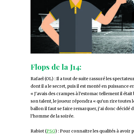
Flops de la J14:
Rafael (OL) : Il a tout de suite rassuré les spectat
dont il a le secret, puis il est monté en puissan
« J’avais des crampes à l’estomac tellement il étai
son talent, le joueur répondra « qu’un rire toutes l
ballon il faut se faire remarquer, j’ai donc décidé
l’homme de la soirée.
Rabiot (
PSG
) : Pour connaitre les qualités à avoir 