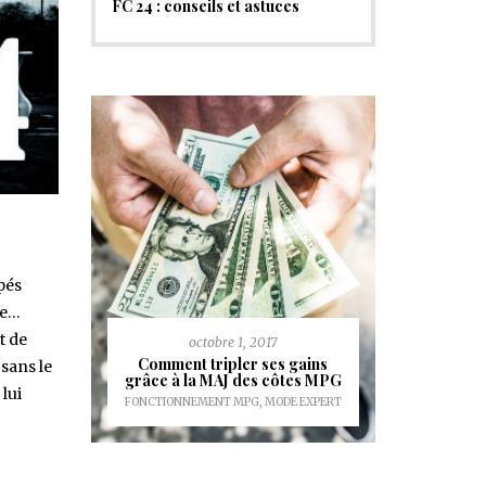
FC 24 : conseils et astuces
upés
te…
t de
octobre 1, 2017
Comment tripler ses gains
 sans le
grâce à la MAJ des côtes MPG
lui
FONCTIONNEMENT MPG
,
MODE EXPERT