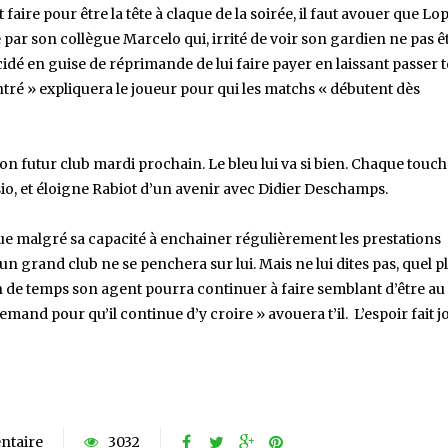
faire pour être la tête à claque de la soirée, il faut avouer que Lop
 par son collègue Marcelo qui, irrité de voir son gardien ne pas ê
dé en guise de réprimande de lui faire payer en laissant passer 
centré » expliquera le joueur pour qui les matchs « débutent dès
son futur club mardi prochain. Le bleu lui va si bien. Chaque touch
sio, et éloigne Rabiot d’un avenir avec Didier Deschamps.
ue malgré sa capacité à enchainer régulièrement les prestations
 grand club ne se penchera sur lui. Mais ne lui dites pas, quel pl
de temps son agent pourra continuer à faire semblant d’être au
mand pour qu’il continue d’y croire » avouera t’il. L’espoir fait j
ntaire
3032