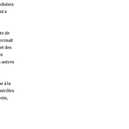
oduisez
 m’a
te de
dormait
 et des
 6
s autres
e à la
ntrôles
loin,