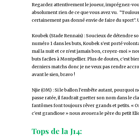
Regardez attentivement le joueur, imprégnez-vous 
absolument rien de ce que vous avez vu. “Toulous
certainement pas donné envie de faire du sport”. 
Koubek (Stade Rennais) : Soucieux de détendre so
numéro 1 dans les buts, Koubek s’est porté volont
mal la nuit et ce n’est jamais bon, croyez-moi » nou
buts faciles à Montpellier. Plus de doutes, c’est bie
derniers matchs donc je ne veux pas rendre accros 
avant le sien, bravo !
Njie (OM) : Si le ballon l’embête autant, pourquoi ne
passe ratée, il faudrait guetter son nom dans le
fantômes font toujours rêver grands et petits. « On v
c’est grandiose » nous avouera le père du petit Elio
Tops de la J14: