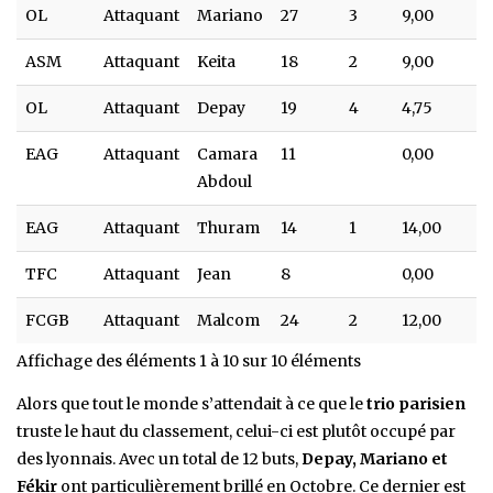
OL
Attaquant
Mariano
27
3
9,00
ASM
Attaquant
Keita
18
2
9,00
OL
Attaquant
Depay
19
4
4,75
EAG
Attaquant
Camara
11
0,00
Abdoul
EAG
Attaquant
Thuram
14
1
14,00
TFC
Attaquant
Jean
8
0,00
FCGB
Attaquant
Malcom
24
2
12,00
Affichage des éléments 1 à 10 sur 10 éléments
Alors que tout le monde s’attendait à ce que le
trio parisien
truste le haut du classement, celui-ci est plutôt occupé par
des lyonnais. Avec un total de 12 buts,
Depay, Mariano et
Fékir
ont particulièrement brillé en Octobre. Ce dernier est