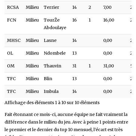
RCSA
Milieu
Terrier
14
2
7,00
2,
FCN
Milieu
TourŽe
16
1
16,00
2,
Abdoulaye
MHSC
Milieu
Lasne
14
0,00
2,
OL
Milieu
Ndombele
13
0,00
2,1
OM
Milieu
Thauvin
31
1
31,00
5,1
TFC
Milieu
Blin
13
0,00
2,1
TFC
Milieu
Imbula
14
0,00
2,
Affichage des éléments 1 à 10 sur 10 éléments
Fait étonnant ce mois-ci, aucune équipe ne fait vraiment la
différence dans le milieu du jeu. Avec à peine 1 points entre
le premier et le dernier du top 10 mensuel, l’écart est très