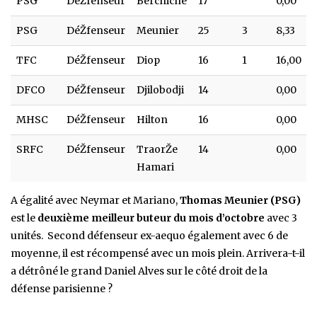
PSG
DéŽfenseur
Berchiche
17
0,00
PSG
DéŽfenseur
Meunier
25
3
8,33
TFC
DéŽfenseur
Diop
16
1
16,00
DFCO
DéŽfenseur
Djilobodji
14
0,00
MHSC
DéŽfenseur
Hilton
16
0,00
SRFC
DéŽfenseur
TraorŽe
14
0,00
Hamari
A égalité avec Neymar et Mariano,
Thomas Meunier (PSG)
est le
deuxième meilleur buteur du mois d’octobre
avec 3
unités. Second défenseur ex-aequo également avec 6 de
moyenne, il est récompensé avec un mois plein. Arrivera-t-il
a détrôné le grand Daniel Alves sur le côté droit de la
défense parisienne ?