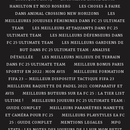
HAMILTON ET NICO ROSBERG
LES CHOSES À FAIRE
DANS ANIMAL CROSSING NEW HORIZONS
LES
MEILLEURES JOUEUSES FÉMININES DANS FC 25 ULTIMATE
TEAM
LES MEILLEURS ATTAQUANTS DANS FC 25
ULTIMATE TEAM
LES MEILLEURS DÉFENSEURS DANS
FC 25 ULTIMATE TEAM
LES MEILLEURS GARDIENS DE
BUT DANS FC 25 ULTIMATE TEAM : ANALYSE
DÉTAILLÉE
LES MEILLEURS MILIEUX DE TERRAIN
DANS FC 25 ULTIMATE TEAM
MEILLEUR BONUS PARIS
SPORTIF EN 2022 : MON AVIS
MEILLEURE FORMATION
FIFA 23 – MEILLEUR DISPOSITIF TACTIQUE FIFA 23
MEILLEURE RAQUETTE DE PADEL 2021: COMPARATIF ET
AVIS
MEILLEURS BUTEURS SUR EA FC 25 : LA TIER LIST
ULTIME !
MEILLEURS JOUEURS FC 25 ULTIMATE TEAM :
GUIDE COMPLET
MEILLEURS PARAMÈTRES MANETTE
ET CAMÉRA POUR FC 25
MEILLEURS PLAYSTYLES EA FC
25 : GUIDE COMPLET
MENTIONS LEGALES
MPG
STATS : LES NOTES DES JOUEURS DE L1 SUR MON PETIT