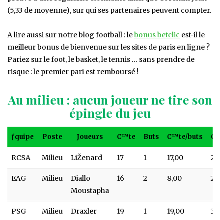
(5,33 de moyenne), sur qui ses partenaires peuvent compter.
A lire aussi sur notre blog football : le
bonus betclic
est-il le
meilleur bonus de bienvenue sur les sites de paris en ligne ?
Pariez sur le foot, le basket, le tennis … sans prendre de
risque : le premier pari est remboursé !
Au milieu : aucun joueur ne tire son
épingle du jeu
ƒquipe
Poste
Joueurs
C™te
Buts
C™te/buts
C™
ƒquipe
Poste
Joueurs
C™te
Buts
C™te/buts
C™
RCSA
Milieu
LiŽenard
17
1
17,00
2,
EAG
Milieu
Diallo
16
2
8,00
2,
Moustapha
PSG
Milieu
Draxler
19
1
19,00
3,