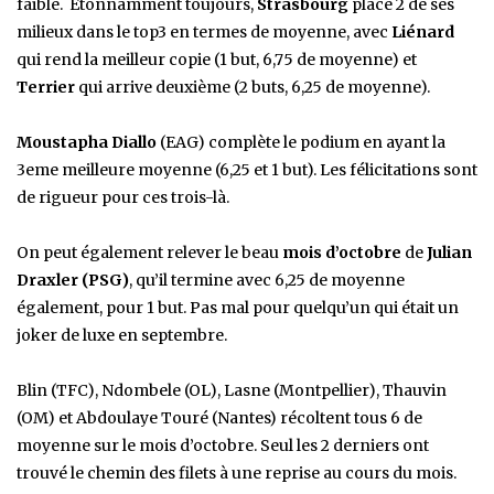
faible. Etonnamment toujours,
Strasbourg
place 2 de ses
milieux dans le top3 en termes de moyenne, avec
Liénard
qui rend la meilleur copie (1 but, 6,75 de moyenne) et
Terrier
qui arrive deuxième (2 buts, 6,25 de moyenne).
Moustapha Diallo
(EAG) complète le podium en ayant la
3eme meilleure moyenne (6,25 et 1 but). Les félicitations sont
de rigueur pour ces trois-là.
On peut également relever le beau
mois d’octobre
de
Julian
Draxler (PSG)
, qu’il termine avec 6,25 de moyenne
également, pour 1 but. Pas mal pour quelqu’un qui était un
joker de luxe en septembre.
Blin (TFC), Ndombele (OL), Lasne (Montpellier), Thauvin
(OM) et Abdoulaye Touré (Nantes) récoltent tous 6 de
moyenne sur le mois d’octobre. Seul les 2 derniers ont
trouvé le chemin des filets à une reprise au cours du mois.