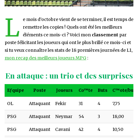
L
e mois d’octobre vient de se terminer, il est temps de
remettre les copies ! Quels ont été les meilleurs
éléments ce mois-ci ? Voici mon
classement
par
poste félicitant les joueurs qui ont le plus brillé ce mois-ci et
si tu veux connaître les stats de 18 premières journées de L1,
mon recap des meilleurs joueurs MPG
:
En attaque : un trio et des surprises
Eƒquipe
Poste
Joueurs
Co™te
Buts
C™ote/buts
Eƒquipe
Poste
Joueurs
Co™te
Buts
C™ote/buts
OL
Attaquant
Fekir
31
4
7,75
PSG
Attaquant
Neymar
54
3
18,00
PSG
Attaquant
Cavani
42
4
10,50