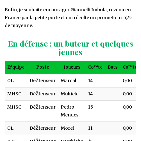
Enfin, je souhaite encourager Giannelli Imbula, revenu en
France par la petite porte et qui récolte un prometteur 5,75
de moyenne.
En défense : un buteur et quelques
jeunes
Eƒquipe
Poste
Joueurs
Co™te
Buts
Co™te/b
Eƒquipe
Poste
Joueurs
Co™te
Buts
Co™te/b
OL
DéŽfenseur
Marcal
14
0,00
MHSC
DéŽfenseur
Mukiele
14
0,00
MHSC
DéŽfenseur
Pedro
15
0,00
Mendes
OL
DéŽfenseur
Morel
11
0,00