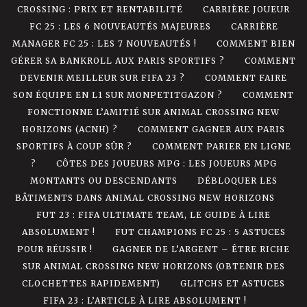
CROSSING : PRIX ET RENTABILITÉ
CARRIÈRE JOUEUR
FC 25 : LES 6 NOUVEAUTÉS MAJEURES
CARRIÈRE
MANAGER FC 25 : LES 7 NOUVEAUTÉS !
COMMENT BIEN
GÉRER SA BANKROLL AUX PARIS SPORTIFS ?
COMMENT
DEVENIR MEILLEUR SUR FIFA 23 ?
COMMENT FAIRE
SON ÉQUIPE EN L1 SUR MONPETITGAZON ?
COMMENT
FONCTIONNE L’AMITIÉ SUR ANIMAL CROSSING NEW
HORIZONS (ACNH) ?
COMMENT GAGNER AUX PARIS
SPORTIFS À COUP SÛR ?
COMMENT PARIER EN LIGNE
?
CÔTES DES JOUEURS MPG : LES JOUEURS MPG
MONTANTS OU DESCENDANTS
DÉBLOQUER LES
BÂTIMENTS DANS ANIMAL CROSSING NEW HORIZONS
FUT 23 : FIFA ULTIMATE TEAM, LE GUIDE À LIRE
ABSOLUMENT !
FUT CHAMPIONS FC 25 : 5 ASTUCES
POUR RÉUSSIR !
GAGNER DE L’ARGENT – ÊTRE RICHE
SUR ANIMAL CROSSING NEW HORIZONS (OBTENIR DES
CLOCHETTES RAPIDEMENT)
GLITCHS ET ASTUCES
FIFA 23 : L’ARTICLE À LIRE ABSOLUMENT !