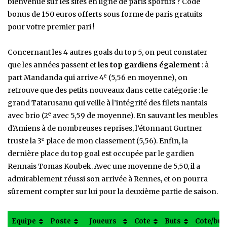
bienvenue sur les sites en ligne de paris sportifs ? Code
bonus de 150 euros offerts sous forme de paris gratuits
pour votre premier pari !
Concernant les 4 autres goals du top 5, on peut constater
que les années passent et
les top gardiens également
: à
e
part Mandanda qui arrive 4
(5,56 en moyenne), on
retrouve que des petits nouveaux dans cette catégorie : le
grand Tatarusanu qui veille à l’intégrité des filets nantais
e
avec brio (2
avec 5,59 de moyenne). En sauvant les meubles
d’Amiens à de nombreuses reprises, l’étonnant Gurtner
e
truste la 3
place de mon classement (5,56). Enfin, la
dernière place du top goal est occupée par le gardien
Rennais Tomas Koubek. Avec une moyenne de 5,50, il a
admirablement réussi son arrivée à Rennes, et on pourra
sûrement compter sur lui pour la deuxième partie de saison.
Equipe
Poste
Joueurs
Cote
Buts
Cote/but