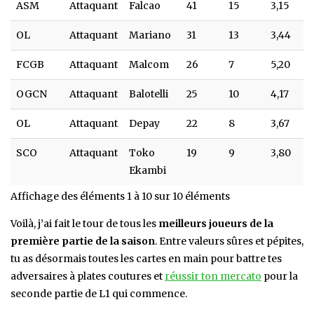
ASM
Attaquant
Falcao
41
15
3,15
OL
Attaquant
Mariano
31
13
3,44
FCGB
Attaquant
Malcom
26
7
5,20
OGCN
Attaquant
Balotelli
25
10
4,17
OL
Attaquant
Depay
22
8
3,67
SCO
Attaquant
Toko
19
9
3,80
Ekambi
Affichage des éléments 1 à 10 sur 10 éléments
Voilà, j’ai fait le tour de tous les
meilleurs joueurs de la
première partie de la saison
. Entre valeurs sûres et pépites,
tu as désormais toutes les cartes en main pour battre tes
adversaires à plates coutures et
réussir ton mercato
pour la
seconde partie de L1 qui commence.