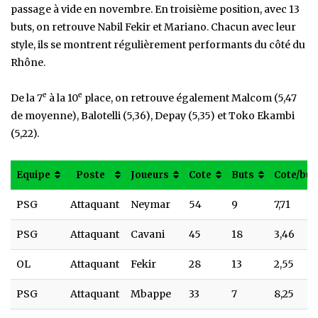
passage à vide en novembre. En troisième position, avec 13
buts, on retrouve Nabil Fekir et Mariano. Chacun avec leur
style, ils se montrent régulièrement performants du côté du
Rhône.
e
e
De la 7
à la 10
place, on retrouve également Malcom (5,47
de moyenne), Balotelli (5,36), Depay (5,35) et Toko Ekambi
(5,22).
Equipe
Poste
Joueurs
Cote
Buts
Cote/but
Equipe
Poste
Joueurs
Cote
Buts
Cote/but
PSG
Attaquant
Neymar
54
9
7,71
PSG
Attaquant
Cavani
45
18
3,46
OL
Attaquant
Fekir
28
13
2,55
PSG
Attaquant
Mbappe
33
7
8,25