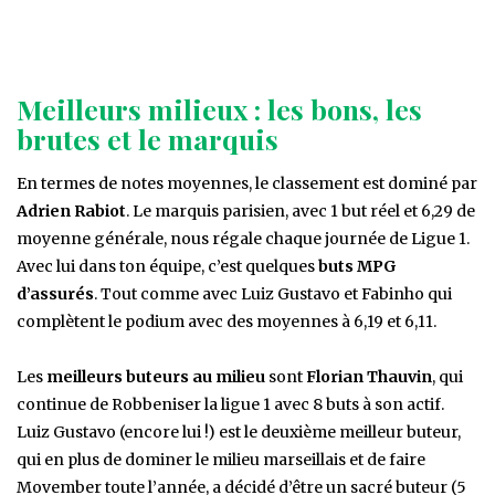
Meilleurs milieux : les bons, les
brutes et le marquis
En termes de notes moyennes, le classement est dominé par
Adrien Rabiot
. Le marquis parisien, avec 1 but réel et 6,29 de
moyenne générale, nous régale chaque journée de Ligue 1.
Avec lui dans ton équipe, c’est quelques
buts MPG
d’assurés
. Tout comme avec Luiz Gustavo et Fabinho qui
complètent le podium avec des moyennes à 6,19 et 6,11.
Les
meilleurs buteurs au milieu
sont
Florian Thauvin
, qui
continue de Robbeniser la ligue 1 avec 8 buts à son actif.
Luiz Gustavo (encore lui !) est le deuxième meilleur buteur,
qui en plus de dominer le milieu marseillais et de faire
Movember toute l’année, a décidé d’être un sacré buteur (5