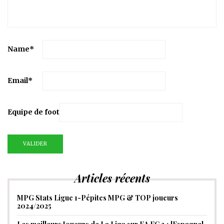
Name
*
Email
*
Equipe de foot
Articles récents
MPG Stats Ligue 1-Pépites MPG & TOP joueurs
2024/2025