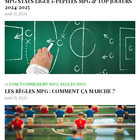
MPG STATS LIGUE 1-PÉPITES MPG & TOP JOUEURS
2024/2025
août 17, 2024
in
FONCTIONNEMENT MPG
,
RÈGLES MPG
LES RÈGLES MPG : COMMENT ÇA MARCHE ?
août 11, 2023