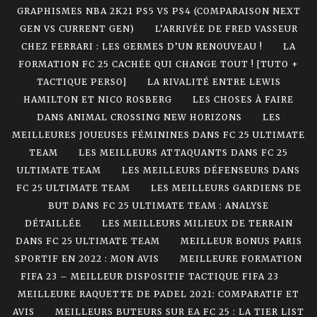
GRAPHISMES NBA 2K21 PS5 VS PS4 (COMPARAISON NEXT
GEN VS CURRENT GEN)
L’ARRIVÉE DE FRED VASSEUR
CHEZ FERRARI : LES GERMES D’UN RENOUVEAU !
LA
FORMATION FC 25 CACHÉE QUI CHANGE TOUT ! [TUTO +
TACTIQUE PERSO]
LA RIVALITÉ ENTRE LEWIS
HAMILTON ET NICO ROSBERG
LES CHOSES À FAIRE
DANS ANIMAL CROSSING NEW HORIZONS
LES
MEILLEURES JOUEUSES FÉMININES DANS FC 25 ULTIMATE
TEAM
LES MEILLEURS ATTAQUANTS DANS FC 25
ULTIMATE TEAM
LES MEILLEURS DÉFENSEURS DANS
FC 25 ULTIMATE TEAM
LES MEILLEURS GARDIENS DE
BUT DANS FC 25 ULTIMATE TEAM : ANALYSE
DÉTAILLÉE
LES MEILLEURS MILIEUX DE TERRAIN
DANS FC 25 ULTIMATE TEAM
MEILLEUR BONUS PARIS
SPORTIF EN 2022 : MON AVIS
MEILLEURE FORMATION
FIFA 23 – MEILLEUR DISPOSITIF TACTIQUE FIFA 23
MEILLEURE RAQUETTE DE PADEL 2021: COMPARATIF ET
AVIS
MEILLEURS BUTEURS SUR EA FC 25 : LA TIER LIST