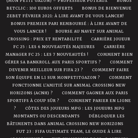
(MON PETIT GAZON) – PROFESSEUR POTEAUX
BONUS
BETCLIC : 100 EUROS OFFERTS
BONUS DE BIENVENUE
ZEBET FÉVRIER 2021: À LIRE AVANT DE VOUS LANCER!
BONUS PREMIER PARI REMBOURSÉ : À LIRE AVANT DE
VOUS LANCER !
BOURSE AU NAVET SUR ANIMAL
CROSSING : PRIX ET RENTABILITÉ
CARRIÈRE JOUEUR
FC 25 : LES 6 NOUVEAUTÉS MAJEURES
CARRIÈRE
MANAGER FC 25 : LES 7 NOUVEAUTÉS !
COMMENT BIEN
GÉRER SA BANKROLL AUX PARIS SPORTIFS ?
COMMENT
DEVENIR MEILLEUR SUR FIFA 23 ?
COMMENT FAIRE
SON ÉQUIPE EN L1 SUR MONPETITGAZON ?
COMMENT
FONCTIONNE L’AMITIÉ SUR ANIMAL CROSSING NEW
HORIZONS (ACNH) ?
COMMENT GAGNER AUX PARIS
SPORTIFS À COUP SÛR ?
COMMENT PARIER EN LIGNE
?
CÔTES DES JOUEURS MPG : LES JOUEURS MPG
MONTANTS OU DESCENDANTS
DÉBLOQUER LES
BÂTIMENTS DANS ANIMAL CROSSING NEW HORIZONS
FUT 23 : FIFA ULTIMATE TEAM, LE GUIDE À LIRE