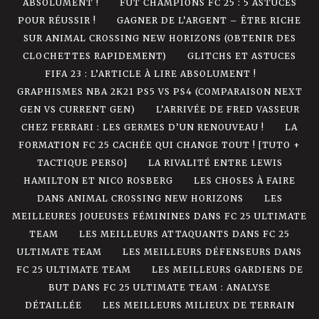
ABSOLUMENT !
FUT CHAMPIONS FC 25 : 5 ASTUCES
POUR RÉUSSIR !
GAGNER DE L’ARGENT – ÊTRE RICHE
SUR ANIMAL CROSSING NEW HORIZONS (OBTENIR DES
CLOCHETTES RAPIDEMENT)
GLITCHS ET ASTUCES
FIFA 23 : L’ARTICLE À LIRE ABSOLUMENT !
GRAPHISMES NBA 2K21 PS5 VS PS4 (COMPARAISON NEXT
GEN VS CURRENT GEN)
L’ARRIVÉE DE FRED VASSEUR
CHEZ FERRARI : LES GERMES D’UN RENOUVEAU !
LA
FORMATION FC 25 CACHÉE QUI CHANGE TOUT ! [TUTO +
TACTIQUE PERSO]
LA RIVALITÉ ENTRE LEWIS
HAMILTON ET NICO ROSBERG
LES CHOSES À FAIRE
DANS ANIMAL CROSSING NEW HORIZONS
LES
MEILLEURES JOUEUSES FÉMININES DANS FC 25 ULTIMATE
TEAM
LES MEILLEURS ATTAQUANTS DANS FC 25
ULTIMATE TEAM
LES MEILLEURS DÉFENSEURS DANS
FC 25 ULTIMATE TEAM
LES MEILLEURS GARDIENS DE
BUT DANS FC 25 ULTIMATE TEAM : ANALYSE
DÉTAILLÉE
LES MEILLEURS MILIEUX DE TERRAIN