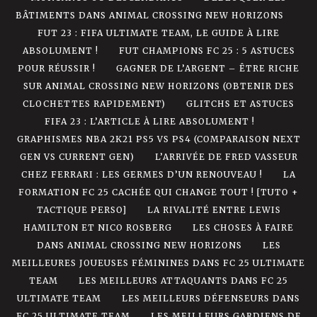
BÂTIMENTS DANS ANIMAL CROSSING NEW HORIZONS
FUT 23 : FIFA ULTIMATE TEAM, LE GUIDE À LIRE
ABSOLUMENT !
FUT CHAMPIONS FC 25 : 5 ASTUCES
POUR RÉUSSIR !
GAGNER DE L’ARGENT – ÊTRE RICHE
SUR ANIMAL CROSSING NEW HORIZONS (OBTENIR DES
CLOCHETTES RAPIDEMENT)
GLITCHS ET ASTUCES
FIFA 23 : L’ARTICLE À LIRE ABSOLUMENT !
GRAPHISMES NBA 2K21 PS5 VS PS4 (COMPARAISON NEXT
GEN VS CURRENT GEN)
L’ARRIVÉE DE FRED VASSEUR
CHEZ FERRARI : LES GERMES D’UN RENOUVEAU !
LA
FORMATION FC 25 CACHÉE QUI CHANGE TOUT ! [TUTO +
TACTIQUE PERSO]
LA RIVALITÉ ENTRE LEWIS
HAMILTON ET NICO ROSBERG
LES CHOSES À FAIRE
DANS ANIMAL CROSSING NEW HORIZONS
LES
MEILLEURES JOUEUSES FÉMININES DANS FC 25 ULTIMATE
TEAM
LES MEILLEURS ATTAQUANTS DANS FC 25
ULTIMATE TEAM
LES MEILLEURS DÉFENSEURS DANS
FC 25 ULTIMATE TEAM
LES MEILLEURS GARDIENS DE