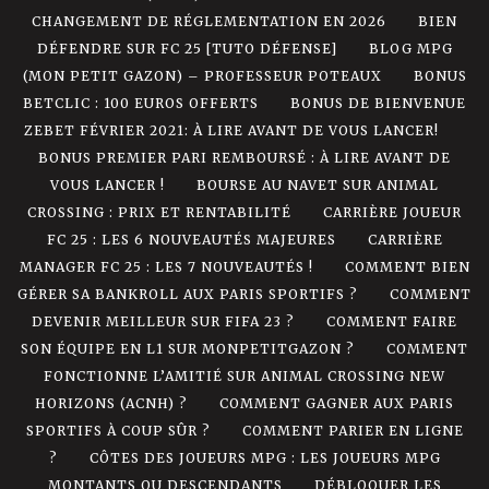
CHANGEMENT DE RÉGLEMENTATION EN 2026
BIEN
DÉFENDRE SUR FC 25 [TUTO DÉFENSE]
BLOG MPG
(MON PETIT GAZON) – PROFESSEUR POTEAUX
BONUS
BETCLIC : 100 EUROS OFFERTS
BONUS DE BIENVENUE
ZEBET FÉVRIER 2021: À LIRE AVANT DE VOUS LANCER!
BONUS PREMIER PARI REMBOURSÉ : À LIRE AVANT DE
VOUS LANCER !
BOURSE AU NAVET SUR ANIMAL
CROSSING : PRIX ET RENTABILITÉ
CARRIÈRE JOUEUR
FC 25 : LES 6 NOUVEAUTÉS MAJEURES
CARRIÈRE
MANAGER FC 25 : LES 7 NOUVEAUTÉS !
COMMENT BIEN
GÉRER SA BANKROLL AUX PARIS SPORTIFS ?
COMMENT
DEVENIR MEILLEUR SUR FIFA 23 ?
COMMENT FAIRE
SON ÉQUIPE EN L1 SUR MONPETITGAZON ?
COMMENT
FONCTIONNE L’AMITIÉ SUR ANIMAL CROSSING NEW
HORIZONS (ACNH) ?
COMMENT GAGNER AUX PARIS
SPORTIFS À COUP SÛR ?
COMMENT PARIER EN LIGNE
?
CÔTES DES JOUEURS MPG : LES JOUEURS MPG
MONTANTS OU DESCENDANTS
DÉBLOQUER LES